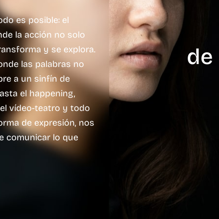
do es posible: el
nde la acción no solo
de
transforma y se explora.
nde las palabras no
bre a un sinfín de
hasta el happening,
el vídeo-teatro y todo
forma de expresión, nos
de comunicar lo que