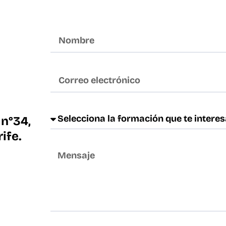
 n°34,
ife.