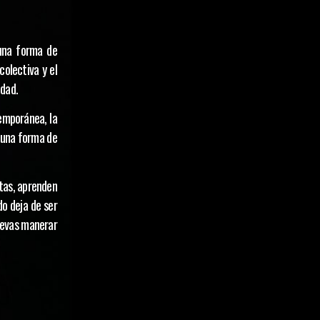
 una forma de
colectiva y el
idad.
emporánea, la
o una forma de
ntas, aprenden
o deja de ser
uevas manerar