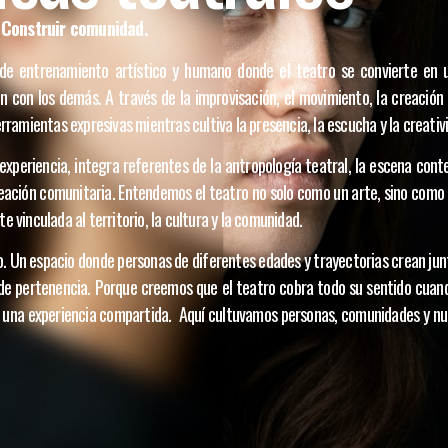
. Construir comunidad.
 de entrenamiento artístico y humano donde el teatro se convierte en
ión con los demás. A través de la improvisación, el movimiento, la creación 
ramientas expresivas mientras cultiva la presencia, la escucha y la creativ
xperiencia, integra referentes de la antropología teatral, la escena cont
creación comunitaria. Entendemos el teatro no solo como un arte, sino com
vinculada al territorio, la cultura y la comunidad.
o. Un espacio donde personas de diferentes edades y trayectorias crean ju
de pertenencia. Porque creemos que el teatro cobra todo su sentido cuand
n una experiencia compartida. Aquí cultuvamos personas, comunidades y n